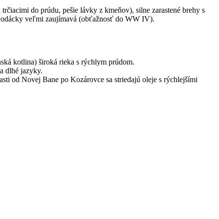
čiacimi do prúdu, pešie lávky z kmeňov), silne zarastené brehy s
je vodácky veľmi zaujímavá (obťažnosť do WW IV).
ká kotlina) široká rieka s rýchlym prúdom.
a dlhé jazyky.
sti od Novej Bane po Kozárovce sa striedajú oleje s rýchlejšími
nej časti Hrona nepríjemne sťažilo, a to je veľká škoda. Hron tu
dlovania proti prúdu Dunaja) alebo v Kováčovej (5 km po prúdu