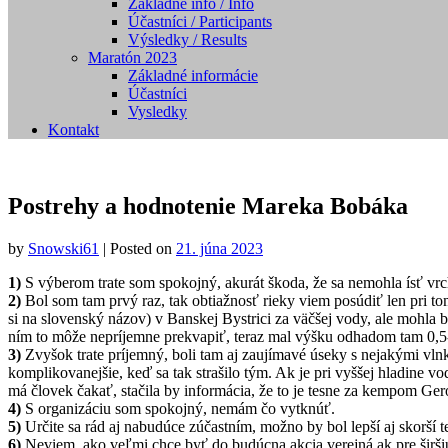
Základné info / Info
Účastníci / Participants
Výsledky / Results
Maratón 2023
Základné informácie
Účastníci
Vysledky
Kontakt
Postrehy a hodnotenie Mareka Bobáka
by
Snowski61
|
Posted on
21. júna 2023
1)
S výberom trate som spokojný, akurát škoda, že sa nemohla ísť vr
2)
Bol som tam prvý raz, tak obtiažnosť rieky viem posúdiť len pri t
si na slovenský názov) v Banskej Bystrici za väčšej vody, ale mohla b
ním to môže nepríjemne prekvapiť, teraz mal výšku odhadom tam 0,5-
3)
Zvyšok trate príjemný, boli tam aj zaujímavé úseky s nejakými vlnka
komplikovanejšie, keď sa tak strašilo tým. Ak je pri vyššej hladine v
má človek čakať, stačila by informácia, že to je tesne za kempom Gero
4)
S organizáciu som spokojný, nemám čo vytknúť.
5)
Určite sa rád aj nabudúce zúčastním, možno by bol lepší aj skorší 
6)
Neviem, ako veľmi chce byť do budúcna akcia verejná ak pre širšiu 