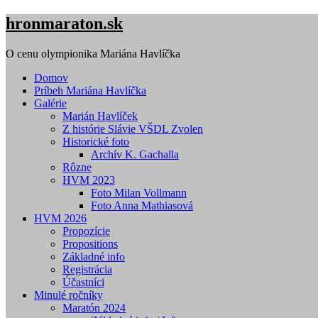
Skip
hronmaraton.sk
to
content
O cenu olympionika Mariána Havlíčka
Domov
Príbeh Mariána Havlíčka
Galérie
Marián Havlíček
Z histórie Slávie VŠDL Zvolen
Historické foto
Archív K. Gachalla
Rôzne
HVM 2023
Foto Milan Vollmann
Foto Anna Mathiasová
HVM 2026
Propozície
Propositions
Základné info
Registrácia
Účastníci
Minulé ročníky
Maratón 2024