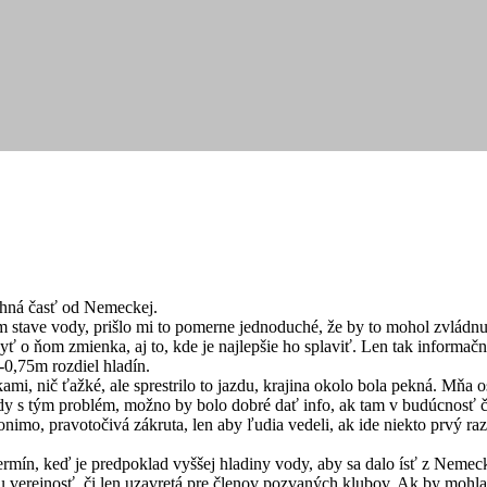
chná časť od Nemeckej.
om stave vody, prišlo mi to pomerne jednoduché, že by to mohol zvládn
yť o ňom zmienka, aj to, kde je najlepšie ho splaviť. Len tak informač
0,75m rozdiel hladín.
mi, nič ťažké, ale sprestrilo to jazdu, krajina okolo bola pekná. Mňa 
ody s tým problém, možno by bolo dobré dať info, ak tam v budúcnosť či
nimo, pravotočivá zákruta, len aby ľudia vedeli, ak ide niekto prvý raz
termín, keď je predpoklad vyššej hladiny vody, aby sa dalo ísť z Nemeck
verejnosť, či len uzavretá pre členov pozvaných klubov. Ak by mohla p