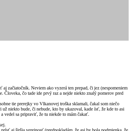
uť aj začiatočník. Neviem ako vyzerá ten prepad, či jez (nespomeniem
ne. Človeka, čo tade ide prvý raz a nejde niekto znalý pomerov pred
osobne tie prerejky vo Vlkanovej troška sklamali, čakal som niečo
 už niekto bude, či nebude, kto by ukazoval, kade ísť, že kde to asi
 a vedel sa pripraviť, že tu niekde to mám čakať.
ej.
rísť aj širšia verejnosť (predpokladám, že asi by bola podmienka, že