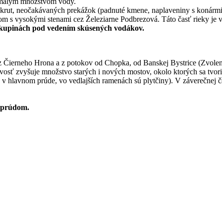
é malým množstvom vody.
rut, neočakávaných prekážok (padnuté kmene, naplaveniny s konármi tr
álom s vysokými stenami cez Železiarne Podbrezová. Táto časť rieky 
 skupinách pod vedením skúsených vodákov.
z Čierneho Hrona a z potokov od Chopka, od Banskej Bystrice (Zvolens
vosť zvyšuje množstvo starých i nových mostov, okolo ktorých sa tvori
 v hlavnom prúde, vo vedlajších ramenách sú plytčiny). V záverečnej ča
tiprúdom.
inou nesplavných) medzi Starým Tekovom a Želiezovcami sa splutie dol
vilizácie. Plavba sa končí v Kamenici nad Hronom, v Štúrove (4 km pá
Blogily Theme