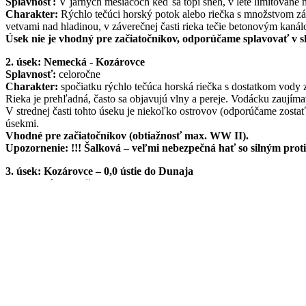
Splavnosť:
V jarných mesiacoch keď sa topí sneh, v lete limitovan
Charakter:
Rýchlo tečúci horský potok alebo riečka s množstvom zák
vetvami nad hladinou, v záverečnej časti rieka tečie betonovým kan
Úsek nie je vhodný pre začiatočníkov, odporúčame splavovať v
2. úsek: Nemecká - Kozárovce
Splavnosť:
celoročne
Charakter:
spočiatku rýchlo tečúca horská riečka s dostatkom vody 
Rieka je prehľadná, často sa objavujú vlny a pereje. Vodácku zaujíma
V strednej časti tohto úseku je niekoľko ostrovov (odporúčame zostať
úsekmi.
Vhodné pre začiatočníkov (obtiažnosť max. WW II).
Upozornenie: !!! Šalková – veľmi nebezpečná hať so silným pro
3. úsek: Kozárovce – 0,0 ústie do Dunaja
Splavnosť:
celoročne
Charakter:
široká nížinná rieka s pomalým prúdom.
Po dokončení kozmálovskej priehrady a niekoľkých nových hatí (väčš
tečie nádhernou prírodou, v niektorých úsekoch ďaleko od zrakov ci
Dunaja).
Vhodné pre začiatočníkov (obtiažnosť max. WW II).
Zdroj popisu a mapka Hrona: www.votus.cz
Copyright
hronmaraton.sk
. All rights reserved.
| Powered by
Writers 