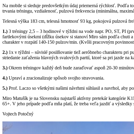
Na mobile si sleduje predovšetkým údaj priemerná rýchlosť. Podľa toh
trvania tréningu, vzdialenosť, pulzová frekvencia (minimálna, maxim
Telesná výška 183 cm, telesná hmotnosť 93 kg, pokojová pulzová frek
1.)
3 tréningy 2,5 – 3 hodinové v týždni na vode napr. PO, ST, PI (pr
fartlekovými úsekmi (dĺžku úsekov si stanoví Miro sám podľa chuti a
charakter v rozpätí 140-150 pulzov/min. (Kvôli pracovným povinnost
2.)
1x v týždni – súvislé posilňovanie tiež aeróbneho charakteru pri 
striedanie zaťaženia hlavných svalových partií, ktoré sa pri jazde na
3.)
Okrem tréningov každý deň bude zaraďovať aspoň 20-30 minútové
4.)
Upraví a zracionalizuje spôsob svojho stravovania.
5.)
Prof. Laczo so všetkými našimi návrhmi súhlasil a navrhol, aby p
Miro Matušík je na Slovensku najstarší aktívny pretekár kategórie K
65+. V jeho prípade podľa mňa platí, že treba veľa jazdiť a výsledky
Vojtech Potočný