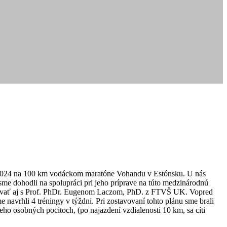
li 2024 na 100 km vodáckom maratóne Vohandu v Estónsku. U nás
me dohodli na spolupráci pri jeho príprave na túto medzinárodnú
ltovať aj s Prof. PhDr. Eugenom Laczom, PhD. z FTVŠ UK. Vopred
avrhli 4 tréningy v týždni. Pri zostavovaní tohto plánu sme brali
ho osobných pocitoch, (po najazdení vzdialenosti 10 km, sa cíti