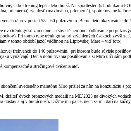
o vie, či bol tréning lepší alebo horší. Na sporttesteri (s hodinkami 
álna, priemerná) rýchlosť (maximálna, priemerná), spotrebované kalóri
vencia ráno v posteli 58 – 60 pulzov/min. Berúc tieto ukazovatele do
vé dva tréningy sú zamerané na súvislé aeróbne pádlovanie pri pulzovýc
 pocitov). Pri tomto type tréningu sa pri zrýchlených úsekoch zvýši za
iam v tomto období jazdí väčšinou na Liptovskej Mare – viď foto)
pulzovej frekvencii do 140 pulzov/min., pri ktorom bude súvisle posilň
 kajaku využívajú. Deň a dobu trvania posilňovania si Miro urči sám pod
 kompenzačné a strečingové cvičenia atď.
o skončení uvedeného maratónu Miro prišiel za ním na konzultáciu s p
1M, držiteľ dvoch bronzových medailí na ME´2023 na divokých vodách v
 sa dostavia aj v budúcnosti. Držme mu palce, nech sa mu darí na každý