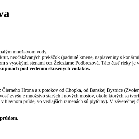
va
é malým množstvom vody.
rut, neočakávaných prekážok (padnuté kmene, naplaveniny s konármi tr
álom s vysokými stenami cez Železiarne Podbrezová. Táto časť rieky 
 skupinách pod vedením skúsených vodákov.
z Čierneho Hrona a z potokov od Chopka, od Banskej Bystrice (Zvolens
vosť zvyšuje množstvo starých i nových mostov, okolo ktorých sa tvori
 v hlavnom prúde, vo vedlajších ramenách sú plytčiny). V záverečnej ča
tiprúdom.