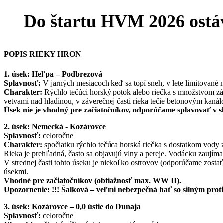
Do štartu HVM 2026 ostá
POPIS RIEKY HRON
1. úsek: Heľpa – Podbrezová
Splavnosť:
V jarných mesiacoch keď sa topí sneh, v lete limitovan
Charakter:
Rýchlo tečúci horský potok alebo riečka s množstvom zák
vetvami nad hladinou, v záverečnej časti rieka tečie betonovým kan
Úsek nie je vhodný pre začiatočníkov, odporúčame splavovať v
2. úsek: Nemecká - Kozárovce
Splavnosť:
celoročne
Charakter:
spočiatku rýchlo tečúca horská riečka s dostatkom vody 
Rieka je prehľadná, často sa objavujú vlny a pereje. Vodácku zaujíma
V strednej časti tohto úseku je niekoľko ostrovov (odporúčame zostať
úsekmi.
Vhodné pre začiatočníkov (obtiažnosť max. WW II).
Upozornenie: !!! Šalková – veľmi nebezpečná hať so silným pro
3. úsek: Kozárovce – 0,0 ústie do Dunaja
Splavnosť:
celoročne