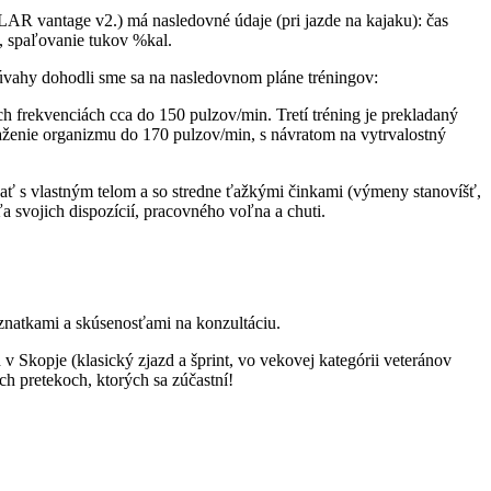
POLAR vantage v2.) má nasledovné údaje (pri jazde na kajaku): čas
e, spaľovanie tukov %kal.
 úvahy dohodli sme sa na nasledovnom pláne tréningov:
h frekvenciách cca do 150 pulzov/min. Tretí tréning je prekladaný
ťaženie organizmu do 170 pulzov/min, s návratom na vytrvalostný
ovať s vlastným telom a so stredne ťažkými činkami (výmeny stanovíšť,
ľa svojich dispozícií, pracovného voľna a chuti.
oznatkami a skúsenosťami na konzultáciu.
 Skopje (klasický zjazd a šprint, vo vekovej kategórii veteránov
ch pretekoch, ktorých sa zúčastní!