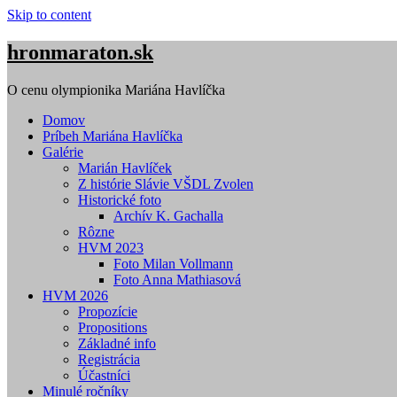
Skip to content
hronmaraton.sk
O cenu olympionika Mariána Havlíčka
Domov
Príbeh Mariána Havlíčka
Galérie
Marián Havlíček
Z histórie Slávie VŠDL Zvolen
Historické foto
Archív K. Gachalla
Rôzne
HVM 2023
Foto Milan Vollmann
Foto Anna Mathiasová
HVM 2026
Propozície
Propositions
Základné info
Registrácia
Účastníci
Minulé ročníky