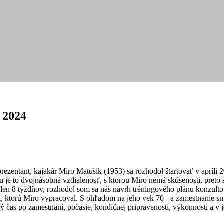
 2024
prezentant, kajakár Miro Matušík (1953) sa rozhodol štartovať v aprí
je to dvojnásobná vzdialenosť, s ktorou Miro nemá skúsenosti, preto s
ž len 8 týždňov, rozhodol som sa náš návrh tréningového plánu konzu
ktorú Miro vypracoval. S ohľadom na jeho vek 70+ a zamestnanie sme n
čas po zamestnaní, počasie, kondičnej pripravenosti, výkonnosti a v je