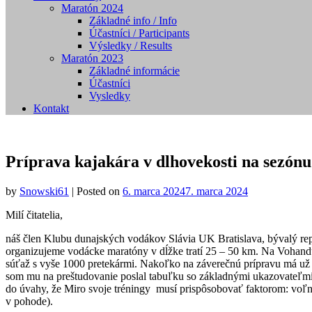
Maratón 2024
Základné info / Info
Účastníci / Participants
Výsledky / Results
Maratón 2023
Základné informácie
Účastníci
Vysledky
Kontakt
Príprava kajakára v dlhovekosti na sezónu
by
Snowski61
|
Posted on
6. marca 2024
7. marca 2024
Milí čitatelia,
náš člen Klubu dunajských vodákov Slávia UK Bratislava, bývalý re
organizujeme vodácke maratóny v dĺžke tratí 25 – 50 km. Na Vohandu 
súťaž s vyše 1000 pretekármi. Nakoľko na záverečnú prípravu má u
som mu na preštudovanie poslal tabuľku so základnými ukazovateľmi, 
do úvahy, že Miro svoje tréningy musí prispôsobovať faktorom: voľný 
v pohode).