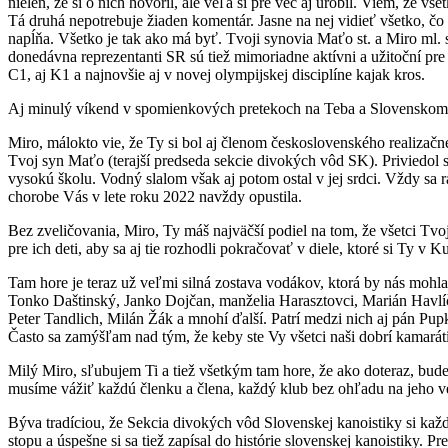
nielen, že si o nich hovoril, ale veľa si pre vec aj urobil. Viem, že vš
Tá druhá nepotrebuje žiaden komentár. Jasne na nej vidieť všetko, čo 
napĺňa. Všetko je tak ako má byť. Tvoji synovia Maťo st. a Miro ml.
donedávna reprezentanti SR sú tiež mimoriadne aktívni a užitoční p
C1, aj K1 a najnovšie aj v novej olympijskej disciplíne kajak kros.
Aj minulý víkend v spomienkových pretekoch na Teba a Slovenskom poh
Miro, málokto vie, že Ty si bol aj členom československého realizačné
Tvoj syn Maťo (terajší predseda sekcie divokých vôd SK). Priviedol s
vysokú školu. Vodný slalom však aj potom ostal v jej srdci. Vždy sa
chorobe Vás v lete roku 2022 navždy opustila.
Bez zveličovania, Miro, Ty máš najväčší podiel na tom, že všetci Tv
pre ich deti, aby sa aj tie rozhodli pokračovať v diele, ktoré si Ty v
Tam hore je teraz už veľmi silná zostava vodákov, ktorá by nás mo
Tonko Daštinský, Janko Dojčan, manželia Harasztovci, Marián Havlíč
Peter Tandlich, Milán Žák a mnohí ďalší. Patrí medzi nich aj pán Pupka
Často sa zamýšľam nad tým, že keby ste Vy všetci naši dobrí kamaráti 
Milý Miro, sľubujem Ti a tiež všetkým tam hore, že ako doteraz, budem
musíme vážiť každú členku a člena, každý klub bez ohľadu na jeho v
Býva tradíciou, že Sekcia divokých vôd Slovenskej kanoistiky si kaž
stopu a úspešne si sa tiež zapísal do histórie slovenskej kanoistiky. P