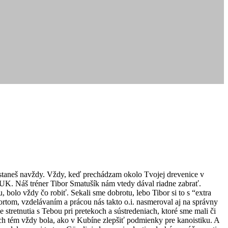
h ostaneš navždy. Vždy, keď prechádzam okolo Tvojej drevenice v
a UK. Náš tréner Tibor Smatušík nám vtedy dával riadne zabrať.
bolo vždy čo robiť. Sekali sme dobrotu, lebo Tibor si to s “extra
portom, vzdelávaním a prácou nás takto o.i. nasmeroval aj na správny
 stretnutia s Tebou pri pretekoch a sústredeniach, ktoré sme mali či
jich tém vždy bola, ako v Kubíne zlepšiť podmienky pre kanoistiku. A