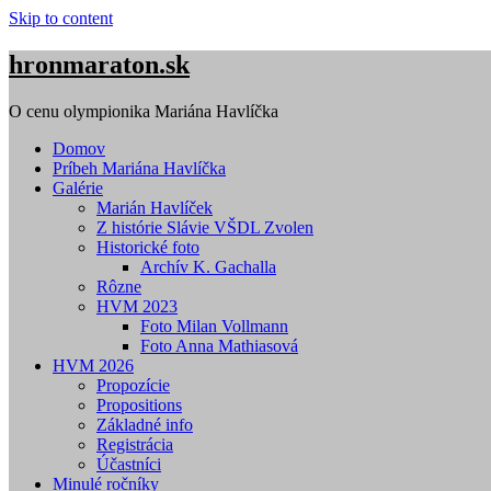
Skip to content
hronmaraton.sk
O cenu olympionika Mariána Havlíčka
Domov
Príbeh Mariána Havlíčka
Galérie
Marián Havlíček
Z histórie Slávie VŠDL Zvolen
Historické foto
Archív K. Gachalla
Rôzne
HVM 2023
Foto Milan Vollmann
Foto Anna Mathiasová
HVM 2026
Propozície
Propositions
Základné info
Registrácia
Účastníci
Minulé ročníky