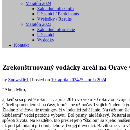
Maratón 2024
Základné info / Info
Účastníci / Participants
Výsledky / Results
Maratón 2023
Základné informácie
Účastníci
Vysledky
Kontakt
Zrekonštruovaný vodácky areál na Orave 
by
Snowski61
|
Posted on
19. apríla 2024
25. apríla 2024
“Ahoj, Miro,
aj keď si sa pred 9 rokmi 11. apríla 2015 vo veku 70 rokov od svojic
Gäceli spomeniem si na časy, ktoré sme už počas Tvojich študentských
Žiadne zľahčovanie tréningov či v lodenici zaháľanie. Na ťažnom šlep
klobásami” vedel patrične vybaviť. Bol prísny, ale láskavý. Postaral 
spôsob života. Na každého, kto prešiel jeho “školou” sa z jeho nadšeni
už pod jabloňami pri ohni alebo v Tvojej drevenici. Bavili sme sa o v