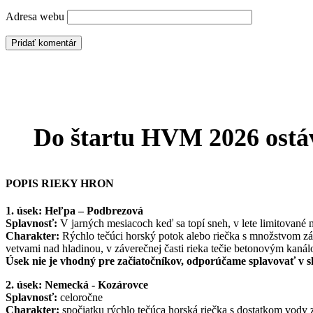
Adresa webu
Do štartu HVM 2026 ostá
POPIS RIEKY HRON
1. úsek: Heľpa – Podbrezová
Splavnosť:
V jarných mesiacoch keď sa topí sneh, v lete limitovan
Charakter:
Rýchlo tečúci horský potok alebo riečka s množstvom zák
vetvami nad hladinou, v záverečnej časti rieka tečie betonovým kan
Úsek nie je vhodný pre začiatočníkov, odporúčame splavovať v
2. úsek: Nemecká - Kozárovce
Splavnosť:
celoročne
Charakter:
spočiatku rýchlo tečúca horská riečka s dostatkom vody 