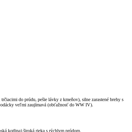
čiacimi do prúdu, pešie lávky z kmeňov), silne zarastené brehy s
je vodácky veľmi zaujímavá (obťažnosť do WW IV).
ká kotlina) široká rieka s rýchlym prúdom.