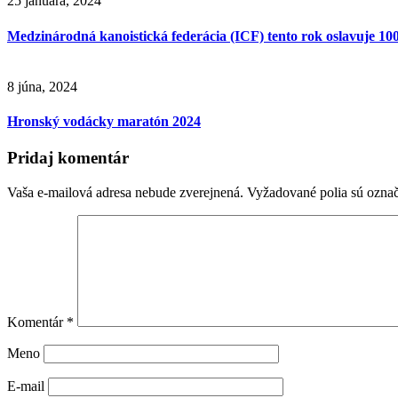
25 januára, 2024
Medzinárodná kanoistická federácia (ICF) tento rok oslavuje 100.
8 júna, 2024
Hronský vodácky maratón 2024
Pridaj komentár
Vaša e-mailová adresa nebude zverejnená.
Vyžadované polia sú ozna
Komentár
*
Meno
E-mail