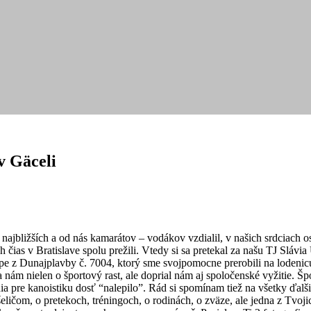
v Gäceli
h najbližších a od nás kamarátov – vodákov vzdialil, v našich srdciac
 čias v Bratislave spolu prežili. Vtedy si sa pretekal za našu TJ Slávi
e z Dunajplavby č. 7004, ktorý sme svojpomocne prerobili na lodenicu, 
sa nám nielen o športový rast, ale doprial nám aj spoločenské vyžitie. Š
a pre kanoistiku dosť “nalepilo”. Rád si spomínam tiež na všetky ďalšie
šeličom, o pretekoch, tréningoch, o rodinách, o zväze, ale jedna z Tvo