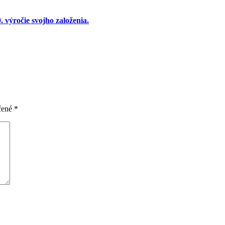
 výročie svojho založenia.
čené
*