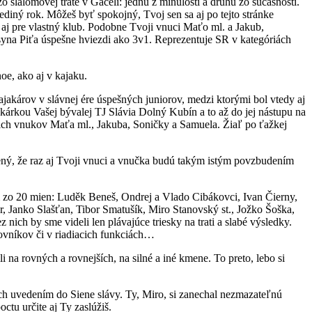
 zo slalomovej trate v Gäceli: jednu z minulosti a druhú zo súčasnosti.
jediný rok. Môžeš byť spokojný, Tvoj sen sa aj po tejto stránke
 aj pre vlastný klub. Podobne Tvoji vnuci Maťo ml. a Jakub,
yna Piťa úspešne hviezdi ako 3v1. Reprezentuje SR v kategóriách
oe, ako aj v kajaku.
ajakárov v slávnej ére úspešných juniorov, medzi ktorými bol vtedy aj
ekárkou Vašej bývalej TJ Slávia Dolný Kubín a to až do jej nástupu na
ašich vnukov Maťa ml., Jakuba, Soničky a Samuela. Žiaľ po ťažkej
dčený, že raz aj Tvoji vnuci a vnučka budú takým istým povzbudením
 zo 20 mien: Luděk Beneš, Ondrej a Vlado Cibákovci, Ivan Čierny,
 Janko Slašťan, Tibor Smatušík, Miro Stanovský st., Jožko Šoška,
 nich by sme videli len plávajúce triesky na trati a slabé výsledky.
novníkov či v riadiacich funkciách…
 na rovných a rovnejších, na silné a iné kmene. To preto, lebo si
ich uvedením do Siene slávy. Ty, Miro, si zanechal nezmazateľnú
octu určite aj Ty zaslúžiš.