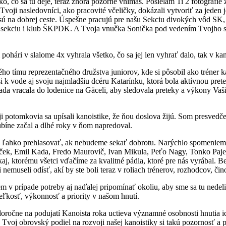
etko, čo sa tu deje, teraz zhora pozorne vnímaš. Posielam Ti 2 fotografie
Tvoji nasledovníci, ako pracovité včeličky, dokázali vytvoriť za jeden 
 sú na dobrej ceste. Úspešne pracujú pre našu Sekciu divokých vôd SK,
re sekciu i klub ŠKPDK. A Tvoja vnučka Sonička pod vedením Tvojho s
ári v slalome 4x vyhrala všetko, čo sa jej len vyhrať dalo, tak v kan
ho tímu reprezentačného družstva juniorov, kde si pôsobil ako tréner k
i k vode aj svoju najmladšiu dcéru Katarínku, ktorá bola aktívnou pret
 rada vracala do lodenice na Gäceli, aby sledovala preteky a výkony V
oji potomkovia sa upísali kanoistike, že ňou doslova žijú. Som presve
 Kubíne začal a dlhé roky v ňom napredoval.
hla ľahko prehlasovať, ak nebudeme sekať dobrotu. Narýchlo spomeniem
ek, Emil Kada, Fredo Maurovič, Ivan Mikula, Peťo Nagy, Tonko Pajer,
j, ktorému všetci vďačíme za kvalitné pádla, ktoré pre nás vyrábal. Bez
nemuseli odísť, akí by ste boli teraz v roliach trénerov, rozhodcov, či
 v prípade potreby aj naďalej pripomínať okoliu, aby sme sa tu nedelili
eľkosť, výkonnosť a priority v našom hnutí.
doročne na podujatí Kanoista roka uctieva významné osobnosti hnutia 
re Tvoj obrovský podiel na rozvoji našej kanoistiky si takú pozornosť a p