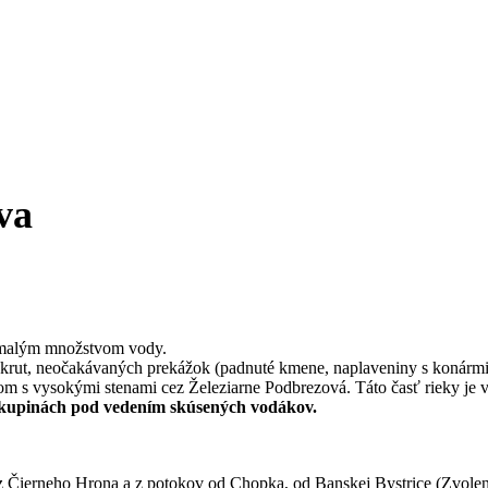
va
é malým množstvom vody.
rut, neočakávaných prekážok (padnuté kmene, naplaveniny s konármi tr
álom s vysokými stenami cez Železiarne Podbrezová. Táto časť rieky 
 skupinách pod vedením skúsených vodákov.
z Čierneho Hrona a z potokov od Chopka, od Banskej Bystrice (Zvolens